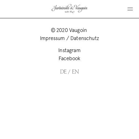
© 2020 Vaugoin
Impressum
/
Datenschutz
Instagram
Silberschmiede
Facebook
Kompetenzen
DE / EN
Kollaborationen
Historie
Hochzeitslisten
Kontakt